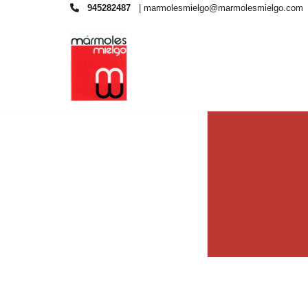
945282487
|
marmolesmielgo@marmolesmielgo.com